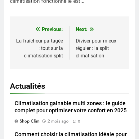
climatisation fonctionnelle est…
Previous:
Next:
Navigation
de
La fraîcheur partagée
Diviser pour mieux
: tout sur la
réguler : la split
l’article
climatisation split
climatisation
Actualités
Climatisation gainable multi zones : le guide
complet pour optimiser votre confort en 2025
Shop Clim
2 mois ago
0
Comment choisir la climatisation idéale pour