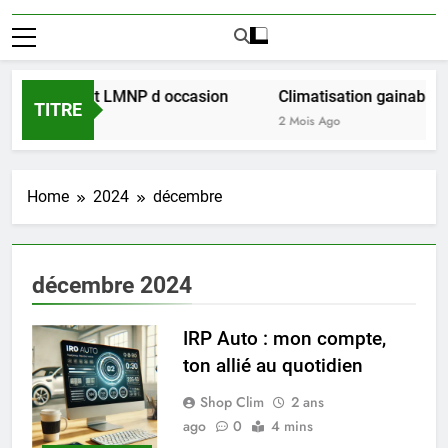
éussir l achat LMNP d occasion
Climatisation gainable mu
TITRE
2 Mois Ago
Home
2024
décembre
décembre 2024
IRP Auto : mon compte,
ton allié au quotidien
Shop Clim
2 ans
ago
0
4 mins