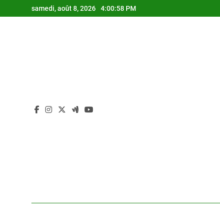
Skip
samedi, août 8, 2026
4:00:59 PM
to
content