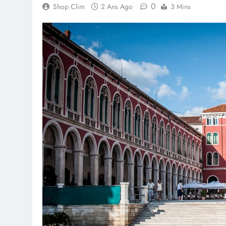
0
Shop Clim
2 Ans Ago
3 Mins