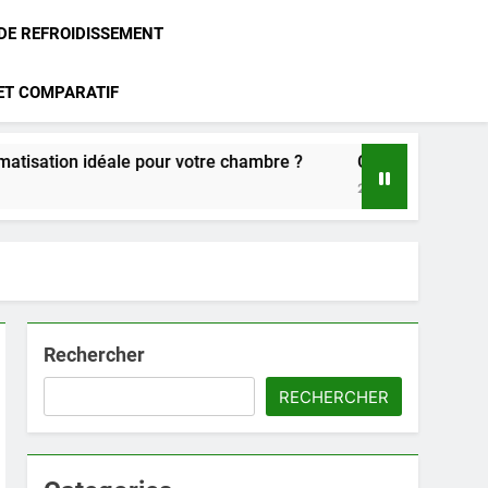
 DE REFROIDISSEMENT
 ET COMPARATIF
déale pour votre chambre ?
Climatisation Atlantic : notr
2 Mois Ago
Rechercher
RECHERCHER