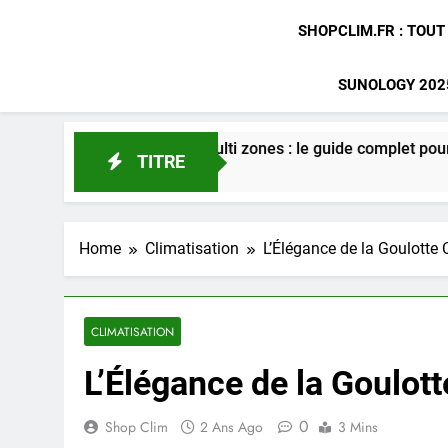
SHOPCLIM.FR : TOUT
SUNOLOGY 2025
sation gainable multi zones : le guide complet pour optimiser 
TITRE
go
Home
Climatisation
L’Élégance de la Goulotte 
CLIMATISATION
L’Élégance de la Goulott
0
Shop Clim
2 Ans Ago
3 Mins