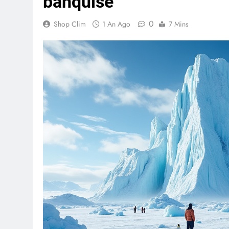
banquise
0
Shop Clim
1 An Ago
7 Mins