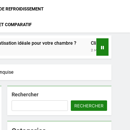
 DE REFROIDISSEMENT
 ET COMPARATIF
our votre chambre ?
Climatisation Atlantic : notre avis 
2 Mois Ago
anquise
Rechercher
RECHERCHER