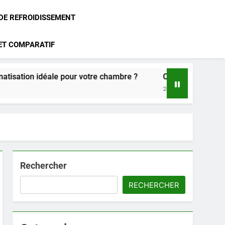
 DE REFROIDISSEMENT
 ET COMPARATIF
ale pour votre chambre ?
Climatisation Atlantic : notre a
2 Mois Ago
Rechercher
RECHERCHER