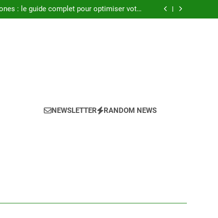
seils pour réussir l achat LMNP d occasion
ones : le guide complet pour optimiser votre
confort en 2025
a climatisation idéale pour votre chambre ?
Atlantic : notre avis sur les modèles de 2025
seils pour réussir l achat LMNP d occasion
ones : le guide complet pour optimiser votre
confort en 2025
a climatisation idéale pour votre chambre ?
Atlantic : notre avis sur les modèles de 2025
NEWSLETTER
RANDOM NEWS