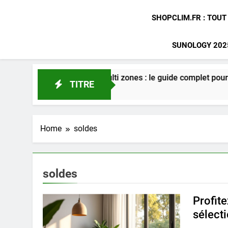
SHOPCLIM.FR : TOUT
SUNOLOGY 2025
tion gainable multi zones : le guide complet pour optimiser vot
TITRE
Home
soldes
soldes
Profit
sélect