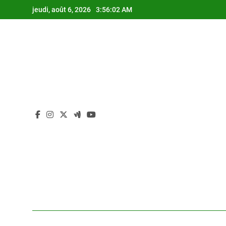
Skip
jeudi, août 6, 2026
3:56:03 AM
to
content