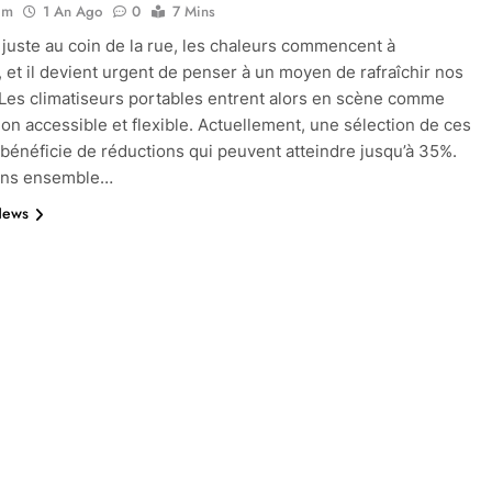
im
1 An Ago
0
7 Mins
é juste au coin de la rue, les chaleurs commencent à
r, et il devient urgent de penser à un moyen de rafraîchir nos
Les climatiseurs portables entrent alors en scène comme
ion accessible et flexible. Actuellement, une sélection de ces
 bénéficie de réductions qui peuvent atteindre jusqu’à 35%.
ons ensemble…
News