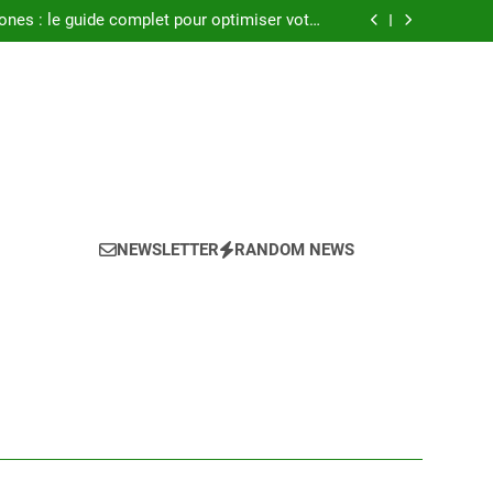
seils pour réussir l achat LMNP d occasion
ones : le guide complet pour optimiser votre
confort en 2025
a climatisation idéale pour votre chambre ?
Atlantic : notre avis sur les modèles de 2025
seils pour réussir l achat LMNP d occasion
ones : le guide complet pour optimiser votre
confort en 2025
a climatisation idéale pour votre chambre ?
Atlantic : notre avis sur les modèles de 2025
NEWSLETTER
RANDOM NEWS