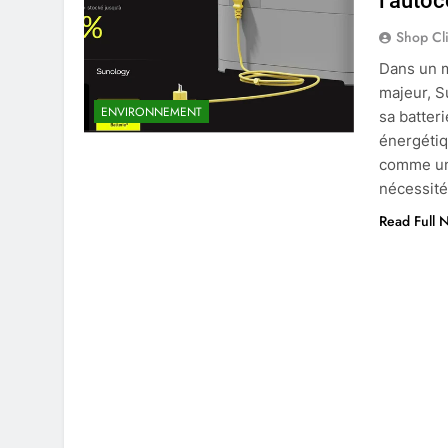
l’auto
Shop Cl
Dans un m
majeur, S
ENVIRONNEMENT
sa batteri
énergétiq
comme un 
nécessité
Read Full 