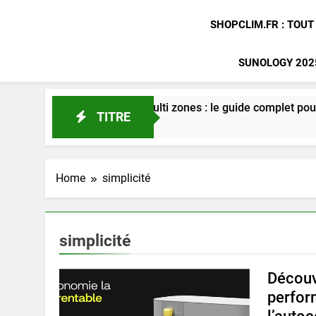
SHOPCLIM.FR : TOUT
SUNOLOGY 2025
ation gainable multi zones : le guide complet pour optimiser vo
TITRE
o
Home
simplicité
simplicité
Découv
perfor