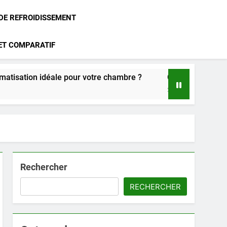
 DE REFROIDISSEMENT
 ET COMPARATIF
éale pour votre chambre ?
Climatisation Atlantic : notre 
2 Mois Ago
Rechercher
RECHERCHER