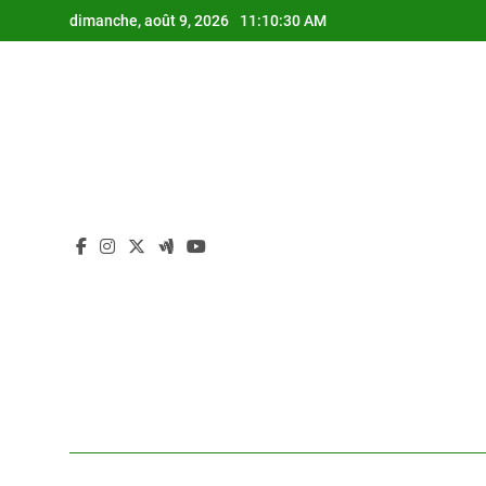
Skip
dimanche, août 9, 2026
11:10:31 AM
to
content