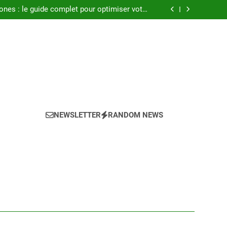
seils pour réussir l achat LMNP d occasion
ones : le guide complet pour optimiser votre
confort en 2025
a climatisation idéale pour votre chambre ?
Atlantic : notre avis sur les modèles de 2025
seils pour réussir l achat LMNP d occasion
ones : le guide complet pour optimiser votre
confort en 2025
a climatisation idéale pour votre chambre ?
Atlantic : notre avis sur les modèles de 2025
NEWSLETTER
RANDOM NEWS