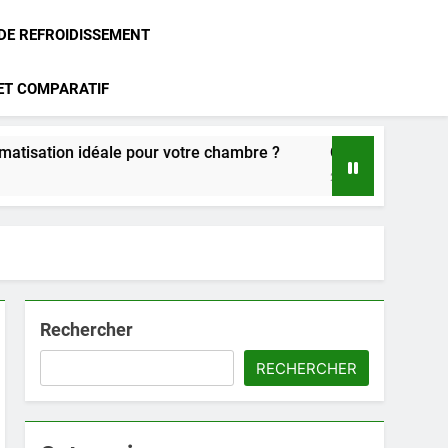
 DE REFROIDISSEMENT
 ET COMPARATIF
éale pour votre chambre ?
Climatisation Atlantic : notre 
2 Mois Ago
Rechercher
RECHERCHER