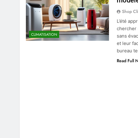
modèl
Shop Cl
L’été app
chercher 
CLIMATISATION
sans évacu
et leur fa
bureau te
Read Full 