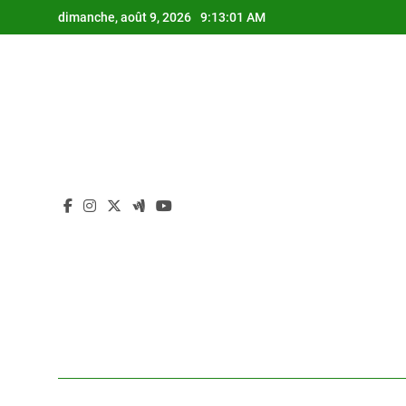
Skip
dimanche, août 9, 2026
9:13:02 AM
to
content