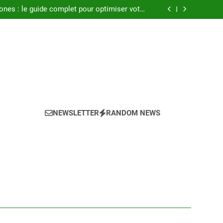
seils pour réussir l achat LMNP d occasion
ones : le guide complet pour optimiser votre
confort en 2025
a climatisation idéale pour votre chambre ?
Atlantic : notre avis sur les modèles de 2025
seils pour réussir l achat LMNP d occasion
ones : le guide complet pour optimiser votre
confort en 2025
a climatisation idéale pour votre chambre ?
Atlantic : notre avis sur les modèles de 2025
NEWSLETTER
RANDOM NEWS