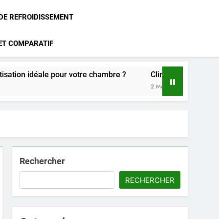
 DE REFROIDISSEMENT
 ET COMPARATIF
e pour votre chambre ?
Climatisation Atlantic : notre avi
2 Mois Ago
Rechercher
RECHERCHER