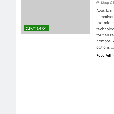
Shop Cl
Avec la m
climatisa
thermique
CLIMATISATION
technolog
tout en r
nombreux 
options 
Read Full 