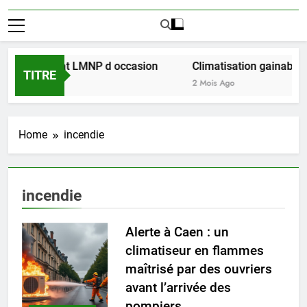
éussir l achat LMNP d occasion
Climatisation gainable mu
TITRE
2 Mois Ago
Home
incendie
incendie
Alerte à Caen : un
climatiseur en flammes
maîtrisé par des ouvriers
avant l’arrivée des
pompiers