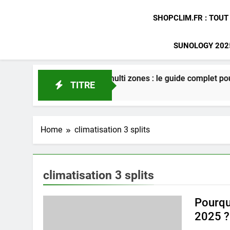
SHOPCLIM.FR : TOUT
SUNOLOGY 2025
atisation gainable multi zones : le guide complet pour optimise
TITRE
s Ago
Home
climatisation 3 splits
climatisation 3 splits
Pourquo
2025 ?