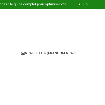
seils pour réussir l achat LMNP d occasion
ones : le guide complet pour optimiser votre
confort en 2025
a climatisation idéale pour votre chambre ?
Atlantic : notre avis sur les modèles de 2025
seils pour réussir l achat LMNP d occasion
ones : le guide complet pour optimiser votre
confort en 2025
a climatisation idéale pour votre chambre ?
Atlantic : notre avis sur les modèles de 2025
NEWSLETTER
RANDOM NEWS