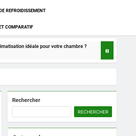
 DE REFROIDISSEMENT
 ET COMPARATIF
n idéale pour votre chambre ?
Climatisation Atlantic : no
2 Mois Ago
Rechercher
RECHERCHER