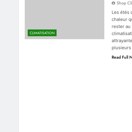
Shop Cl
Les étés 
chaleur q
rester au
CLIMATISATION
climatisa
attrayant
plusieurs
Read Full 