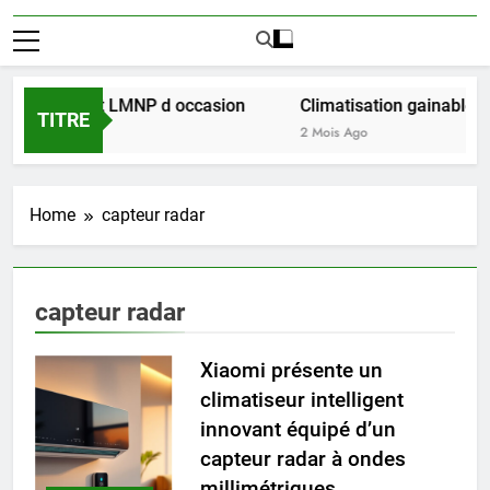
ussir l achat LMNP d occasion
Climatisation gainable mul
TITRE
2 Mois Ago
Home
capteur radar
capteur radar
Xiaomi présente un
climatiseur intelligent
innovant équipé d’un
capteur radar à ondes
millimétriques