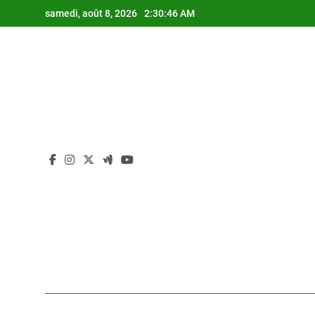
Skip
samedi, août 8, 2026
2:30:47 AM
to
content