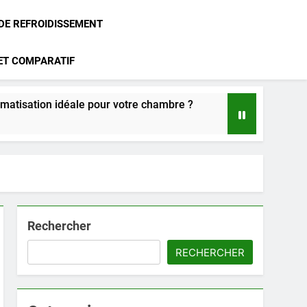
 DE REFROIDISSEMENT
 ET COMPARATIF
le pour votre chambre ?
Climatisation Atlantic : notre a
2 Mois Ago
Rechercher
RECHERCHER