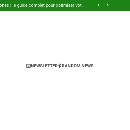
seils pour réussir l achat LMNP d occasion
ones : le guide complet pour optimiser votre
confort en 2025
a climatisation idéale pour votre chambre ?
Atlantic : notre avis sur les modèles de 2025
seils pour réussir l achat LMNP d occasion
ones : le guide complet pour optimiser votre
confort en 2025
a climatisation idéale pour votre chambre ?
Atlantic : notre avis sur les modèles de 2025
NEWSLETTER
RANDOM NEWS