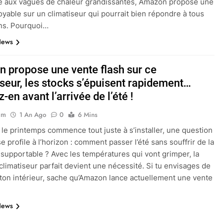
e aux vagues de chaleur grandissantes, Amazon propose une
royable sur un climatiseur qui pourrait bien répondre à tous
ns. Pourquoi…
News
 propose une vente flash sur ce
iseur, les stocks s’épuisent rapidement…
z-en avant l’arrivée de l’été !
im
1 An Ago
0
6 Mins
 le printemps commence tout juste à s’installer, une question
e profile à l’horizon : comment passer l’été sans souffrir de la
nsupportable ? Avec les températures qui vont grimper, la
climatiseur parfait devient une nécessité. Si tu envisages de
r ton intérieur, sache qu’Amazon lance actuellement une vente
News