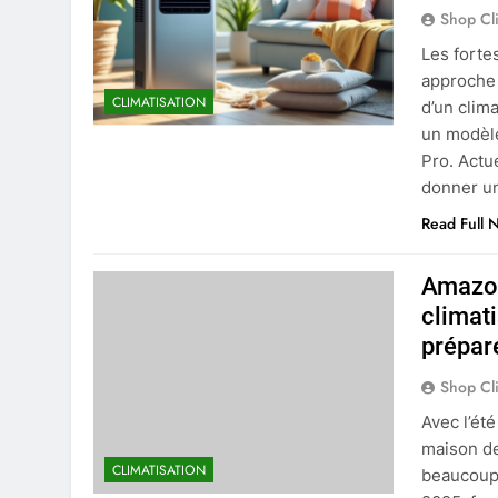
Shop Cl
Les forte
approche 
CLIMATISATION
d’un clim
un modèle
Pro. Actu
donner u
Read Full 
Amazon
climati
prépare
Shop Cl
Avec l’ét
maison de
CLIMATISATION
beaucoup,