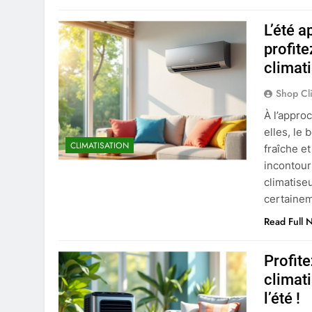
L’été a
profite
climat
Shop Cl
À l’appro
elles, le
CLIMATISATION
fraîche e
incontour
climatis
certainem
Read Full 
Profite
climat
l’été !