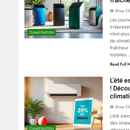
fraîch
Shop Cl
Les journ
irrépressi
CLIMATISATION
n’est plu
de climat
fraîcheur
mobiles…
Read Full 
L’été e
! Déco
climat
Shop Cl
L’été s’an
des nivea
CLIMATISATION
attirent l