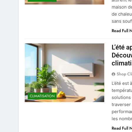
maison de
de chaleu
sans souf
Read Full 
L’été a
Découv
climat
Shop Cl
L’été est 
températ
CLIMATISATION
solutions
traverser
performan
les nomb
Read Full 