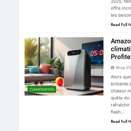
2025, fac
offre inc
tes besoi
Read Full 
Amazon
climat
Profite
Shop Cl
Alors que
brûlante s
CLIMATISATION
chaleur i
quête du 
rafraîchi
flash…
Read Full 