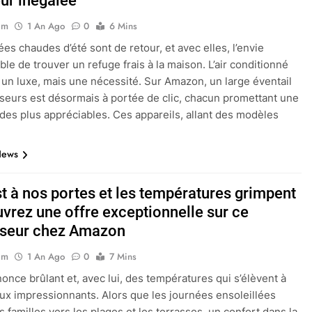
eur inégalée
im
1 An Ago
0
6 Mins
ées chaudes d’été sont de retour, et avec elles, l’envie
ble de trouver un refuge frais à la maison. L’air conditionné
s un luxe, mais une nécessité. Sur Amazon, un large éventail
iseurs est désormais à portée de clic, chacun promettant une
 des plus appréciables. Ces appareils, allant des modèles
News
st à nos portes et les températures grimpent
uvrez une offre exceptionnelle sur ce
iseur chez Amazon
im
1 An Ago
0
7 Mins
nonce brûlant et, avec lui, des températures qui s’élèvent à
ux impressionnants. Alors que les journées ensoleillées
es familles vers les plages et les terrasses, un confort dans la