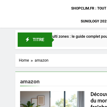
SHOPCLIM.FR : TOUT
SUNOLOGY 2025
ion gainable multi zones : le guide complet pour optimiser vot
TITRE
Home
amazon
amazon
Découv
du mom